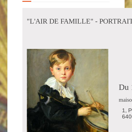
"L'AIR DE FAMILLE" - PORTR
Du 17 
maiso
1, 
640