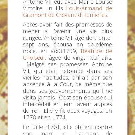
Antoine VII eut avec Marie Louise
Victoire un fils
Louis-Armand de
Gramont de Crevant d’Humières.
Après avoir fait des promesses de
mener à l’avenir une vie plus
rangée, Antoine VII, âgé de trente-
sept ans, épousa en deuxième
noce, en août1759,
Béatrice de
Choiseul
, âgée de vingt-neuf ans.
Malgré ses promesses Antoine
VII, qui était retombé dans ses
vieilles habitudes, brillait par son
absence à la Cour, de même que
dans ses gouvernements qu’il ne
visita jamais. C’est son épouse qui
intercédait en leur faveur auprès
du roi. Elle y fit deux voyages, en
1770 et en 1774.
En juillet 1761, elle obtient contre
son mari un jugement de