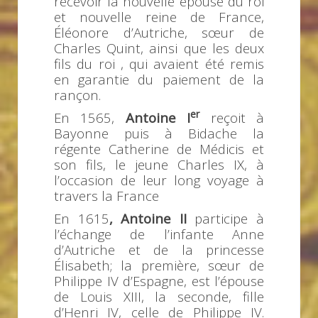
recevoir la nouvelle épouse du roi
et nouvelle reine de France,
Éléonore d’Autriche, sœur de
Charles Quint, ainsi que les deux
fils du roi , qui avaient été remis
en garantie du paiement de la
rançon.
er
En 1565,
Antoine I
reçoit à
Bayonne puis à Bidache la
régente Catherine de Médicis et
son fils, le jeune Charles IX, à
l’occasion de leur long voyage à
travers la France
En 1615
, Antoine II
participe à
l’échange de l’infante Anne
d’Autriche et de la princesse
Élisabeth; la première, sœur de
Philippe IV d’Espagne, est l’épouse
de Louis XIII, la seconde, fille
d’Henri IV, celle de Philippe IV.