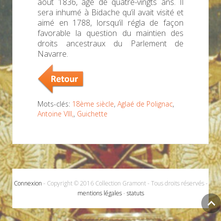
août 1836, âgé de quatre-vingts ans. Il
sera inhumé à Bidache qu’il avait visité et
aimé en 1788, lorsqu’il régla de façon
favorable la question du maintien des
droits ancestraux du Parlement de
Navarre.
Mots-clés:
18ème siècle
,
Aglaé de Polignac
,
Antoine VIII,
,
Guichette
Connexion
- Copyright © 2016 Collection Gramont - Tous droits réservés -
mentions légales
-
statuts