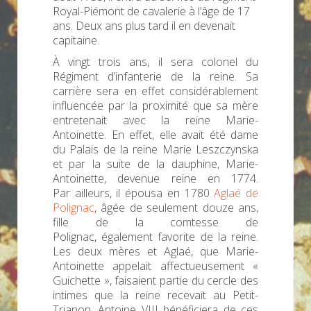
Royal-Piémont de cavalerie à l’âge de 17
ans. Deux ans plus tard il en devenait
capitaine.
À vingt trois ans, il sera colonel du
Régiment d’infanterie de la reine. Sa
carrière sera en effet considérablement
influencée par la proximité que sa mère
entretenait avec la reine Marie-
Antoinette. En effet, elle avait été dame
du Palais de la reine Marie Leszczynska
et par la suite de la dauphine, Marie-
Antoinette, devenue reine en 1774.
Par ailleurs, il épousa en 1780
Aglaé de
Polignac
, âgée de seulement douze ans,
fille de la comtesse de
Polignac, également favorite de la reine.
Les deux mères et Aglaé, que Marie-
Antoinette appelait affectueusement «
Guichette », faisaient partie du cercle des
intimes que la reine recevait au Petit-
Trianon. Antoine VIII bénéficiera de ces