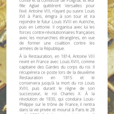
comte et la comtesse de Polignac et leur
fille Aglaé quittèrent Versailles pour
l’exil. Antoine VIII, n’ayant pu suivre Louis
XVI à Paris, émigra à son tour et ira
rejoindre le futur Louis XVIII en Autriche,
puis en Lettonie. Il organisa avec lui les
forces contre-révolutionnaires françaises
avec les monarchies étrangères, en vue
de former une coalition contre les
armées de la République.
À la Restauration, en 1814, Antoine VIII
revint en France avec Louis XVIII, comme
capitaine des Gardes du corps du roi. Il
récupérera ce poste lors de la deuxième
Restauration en 1815 et le
conservera jusqu’à la mort du roi Louis
XVIII, puis durant le règne de son
successeur, le roi Charles X. À la
révolution de 1830, qui conduira Louis-
Philippe sur le trône de France, il rentra
dans la vie privée et mourut à Paris le 28