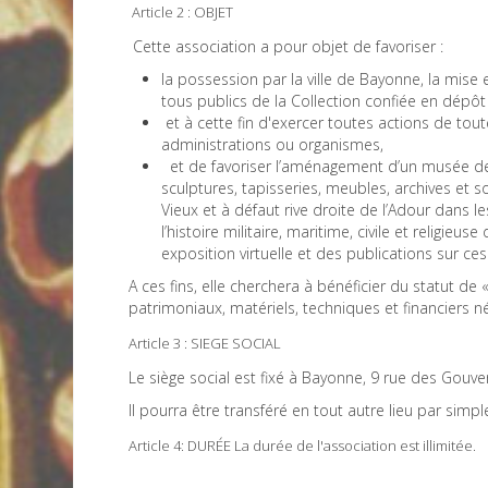
Article 2 : OBJET
Cette association a pour objet de favoriser :
la possession par la ville de Bayonne, la mise en
tous publics de la Collection confiée en dépô
et à cette fin d'exercer toutes actions de to
administrations ou organismes,
et de favoriser l’aménagement d’un musée de l
sculptures, tapisseries, meubles, archives et 
Vieux et à défaut rive droite de l’Adour dans
l’histoire militaire, maritime, civile et religi
exposition virtuelle et des publications sur ce
A ces fins, elle cherchera à bénéficier du statut de
patrimoniaux, matériels, techniques et financiers n
Article 3 : SIEGE SOCIAL
Le siège social est fixé à Bayonne, 9 rue des Gouve
Il pourra être transféré en tout autre lieu par simp
Article 4: DURÉE La durée de l'association est illimitée.