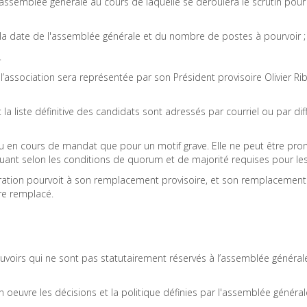
'assemblée générale au cours de laquelle se déroulera le scrutin pour 
 la date de l'assemblée générale et du nombre de postes à pourvoir ;
.
’association sera représentée par son Président provisoire Olivier Ri
 la liste définitive des candidats sont adressés par courriel ou par d
eu en cours de mandat que pour un motif grave. Elle ne peut être pro
uant selon les conditions de quorum et de majorité requises pour le
tration pourvoit à son remplacement provisoire, et son remplacement 
re remplacé.
voirs qui ne sont pas statutairement réservés à l’assemblée générale 
oeuvre les décisions et la politique définies par l'assemblée générale.
.