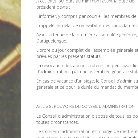
A cet effet, 30 jours au minimum avant la date de l
président devra :
- informer, y compris par courriel, les membres de
- rappeler le délai de recevabilité des candidatures
Avant la tenue de la première assemblée générale, l
Dartiguelongue.
L'ordre du jour complet de l'assemblée générale et
prévues par les présents statuts.
La révocation des administrateurs ne peut avoir li
d’administration, par une assemblée générale stat
En cas de vacance d’un siège, le Conseil d’adminis
générale et ce pour la durée du mandat du memb
Article 8 : POUVOIRS DU CONSEIL D'ADMINISTRATION
Le Conseil d'administration dispose de tous les pou
toutes circonstances.
Le Conseil d'administration est chargé de mettre en 
rend compte de sa gestion à l'assemblée générale