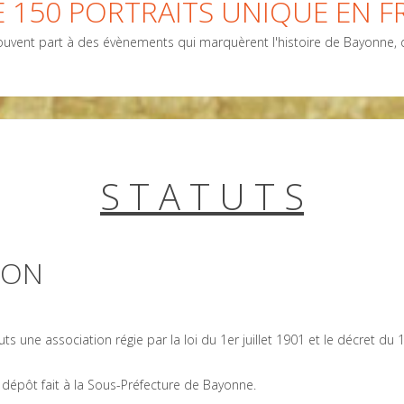
 150 PORTRAITS UNIQUE EN F
vent part à des évènements qui marquèrent l'histoire de Bayonne, de
S T A T U T S
ION
uts une association régie par la loi du 1er juillet 1901 et le décret
e dépôt fait à la Sous-Préfecture de Bayonne.