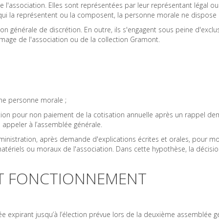
association. Elles sont représentées par leur représentant légal ou 
ui la représentent ou la composent, la personne morale ne dispose q
on générale de discrétion. En outre, ils s'engagent sous peine d'excl
mage de l'association ou de la collection Gramont.
d'une personne morale ;
ration pour non paiement de la cotisation annuelle après un rappel d
n appeler à l’assemblée générale.
ministration, après demande d'explications écrites et orales, pour m
matériels ou moraux de l'association. Dans cette hypothèse, la décisi
 ET FONCTIONNEMENT
ée expirant jusqu’à l’élection prévue lors de la deuxième assemblé