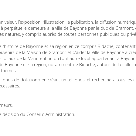
 valeur, l’exposition, l’illustration, la publication, la diffusion numér
t à perpétuelle demeure à la ville de Bayonne par le duc de Gramont,
utes natures, y compris auprès de toutes personnes publiques ou priv
’histoire de Bayonne et sa région en ce compris Bidache, contenant u
souvenirs de la Maison de Gramont et d’aider la Ville de Bayonne à cr
 les locaux de la Manutention ou tout autre local appartenant à Bayo
euse de Bayonne et sa région, notamment de Bidache, autour de la collect
s thèmes.
 « fonds de dotation » en créant un tel fonds, et recherchera tous les c
écessaires.
rneurs.
le décision du Conseil d'Administration.