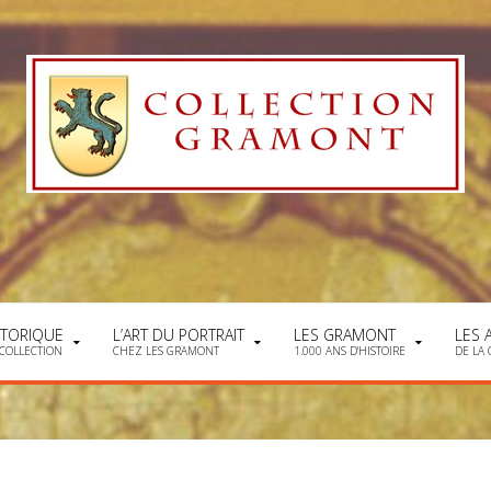
STORIQUE
L’ART DU PORTRAIT
LES GRAMONT
LES 
 COLLECTION
CHEZ LES GRAMONT
1.000 ANS D'HISTOIRE
DE LA 