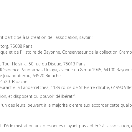
participé à la création de l'association, savoir :
org, 75008 Paris,
que et de l’Histoire de Bayonne, Conservateur de la collection Gram
 Tour Helsinki, 50 rue du Disque, 75013 Paris
 Résidence Panorama - Ursuya, avenue du 8 mai 1945, 64100 Bayonne
de Jouanouberou, 64520 Bidache
 64520 Bidache
urant villa Landerretchéa, 1139 route de St Pierre d’Irube, 64990 Ville
on, et disposent du pouvoir délibératif.
’un des leurs, peuvent à la majorité d’entre eux accorder cette qual
il d'Administration aux personnes n'ayant pas adhéré à l'association, q