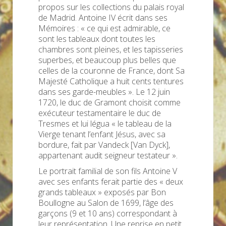
propos sur les collections du palais royal
de Madrid. Antoine IV écrit dans ses
Mémoires : « ce qui est admirable, ce
sont les tableaux dont toutes les
chambres sont pleines, et les tapisseries
superbes, et beaucoup plus belles que
celles de la couronne de France, dont Sa
Majesté Catholique a huit cents tentures
dans ses garde-meubles ». Le 12 juin
1720, le duc de Gramont choisit comme
exécuteur testamentaire le duc de
Tresmes et lui légua « le tableau de la
Vierge tenant l’enfant Jésus, avec sa
bordure, fait par Vandeck [Van Dyck],
appartenant audit seigneur testateur ».
Le portrait familial de son fils Antoine V
avec ses enfants ferait partie des « deux
grands tableaux » exposés par Bon
Boullogne au Salon de 1699, l’âge des
garçons (9 et 10 ans) correspondant à
leur représentation. Une reprise en petit