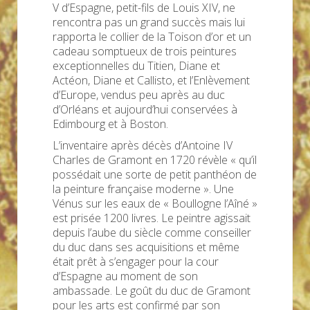
V d’Espagne, petit-fils de Louis XIV, ne
rencontra pas un grand succès mais lui
rapporta le collier de la Toison d’or et un
cadeau somptueux de trois peintures
exceptionnelles du Titien, Diane et
Actéon, Diane et Callisto, et l’Enlèvement
d’Europe, vendus peu après au duc
d’Orléans et aujourd’hui conservées à
Edimbourg et à Boston.
L’inventaire après décès d’Antoine IV
Charles de Gramont en 1720 révèle « qu’il
possédait une sorte de petit panthéon de
la peinture française moderne ». Une
Vénus sur les eaux de « Boullogne l’Aîné »
est prisée 1200 livres. Le peintre agissait
depuis l’aube du siècle comme conseiller
du duc dans ses acquisitions et même
était prêt à s’engager pour la cour
d’Espagne au moment de son
ambassade. Le goût du duc de Gramont
pour les arts est confirmé par son