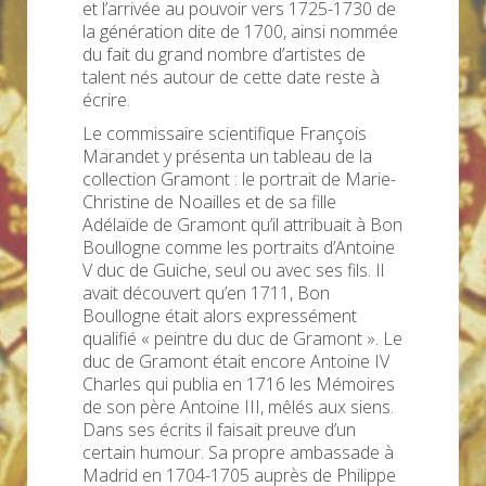
et l’arrivée au pouvoir vers 1725-1730 de
la génération dite de 1700, ainsi nommée
du fait du grand nombre d’artistes de
talent nés autour de cette date reste à
écrire.
Le commissaire scientifique François
Marandet y présenta un tableau de la
collection Gramont : le portrait de Marie-
Christine de Noailles et de sa fille
Adélaïde de Gramont qu’il attribuait à Bon
Boullogne comme les portraits d’Antoine
V duc de Guiche, seul ou avec ses fils. Il
avait découvert qu’en 1711, Bon
Boullogne était alors expressément
qualifié « peintre du duc de Gramont ». Le
duc de Gramont était encore Antoine IV
Charles qui publia en 1716 les Mémoires
de son père Antoine III, mêlés aux siens.
Dans ses écrits il faisait preuve d’un
certain humour. Sa propre ambassade à
Madrid en 1704-1705 auprès de Philippe