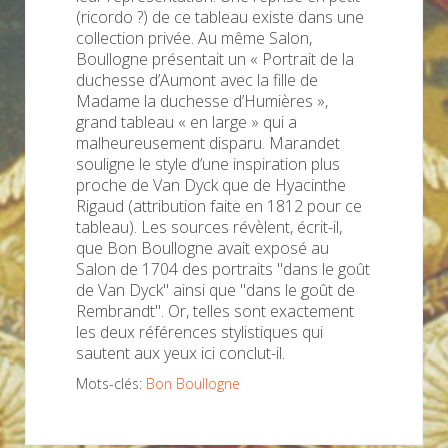
(ricordo ?) de ce tableau existe dans une
collection privée. Au même Salon,
Boullogne présentait un « Portrait de la
duchesse d’Aumont avec la fille de
Madame la duchesse d’Humières »,
grand tableau « en large » qui a
malheureusement disparu. Marandet
souligne le style d’une inspiration plus
proche de Van Dyck que de Hyacinthe
Rigaud (attribution faite en 1812 pour ce
tableau). Les sources révèlent, écrit-il,
que Bon Boullogne avait exposé au
Salon de 1704 des portraits "dans le goût
de Van Dyck" ainsi que "dans le goût de
Rembrandt". Or, telles sont exactement
les deux références stylistiques qui
sautent aux yeux ici conclut-il.
Mots-clés:
Bon Boullogne