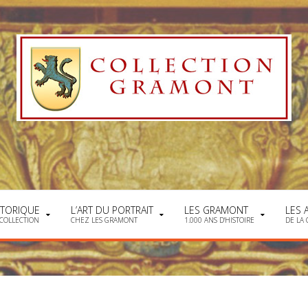
STORIQUE
L’ART DU PORTRAIT
LES GRAMONT
LES 
 COLLECTION
CHEZ LES GRAMONT
1.000 ANS D'HISTOIRE
DE LA 