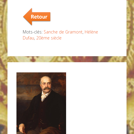
Mots-clés:
Sanche de Gramont
,
Hélène
Dufau
,
20ème siècle