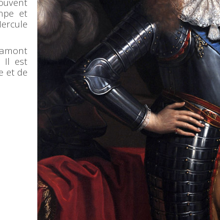
ouvent
mpe et
ercule
ramont
 Il est
 et de