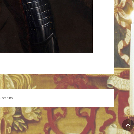
-
statuts