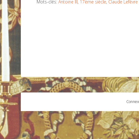
Mots-clés:
Antoine III
,
17ème siècle
,
Claude Lefèvre
Connex