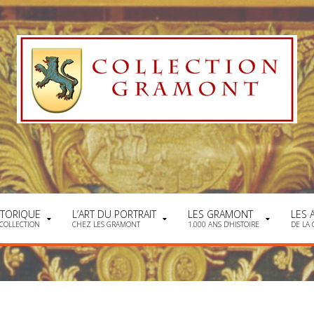
STORIQUE
L’ART DU PORTRAIT
LES GRAMONT
LES 
 COLLECTION
CHEZ LES GRAMONT
1.000 ANS D'HISTOIRE
DE LA 