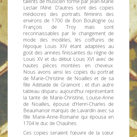
talents de musicien formé par Jean-Marie
Leclair l’Aîné. D’autres sont des copies
médiocres des portraits féminins des
environs de 1700 de Bon Boullogne ou
François de Troy mais sont
reconnaissables par le changement de
mode des modèles, les coiffures de
l’époque Louis XIV étant adaptées au
goût des années finissantes du règne de
Louis XV et du début Louis XVI avec de
hautes pièces montées en cheveux.
Nous avons ainsi les copies du portrait
de Marie-Christine de Noailles et de sa
fille Adélaïde de Gramont ; et d’un autre
tableau disparu aujourd’hui représentant
la tante de Marie-Christine, Louise-Anne
de Noailles, épouse d’Henri-Charles de
Beaumanoir marquis de Lavardin avec sa
fille Marie-Anne-Romaine qui épousa en
1704 le duc de Chaulnes.
Ces copies seraient l’œuvre de la sœur