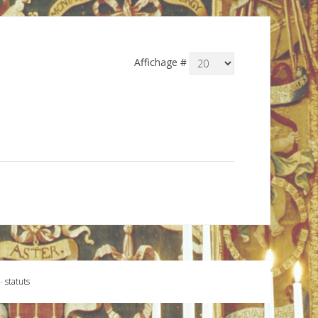
Affichage #
-
statuts