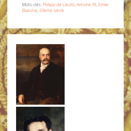
Mots-clés:
Philipp de László
,
Antoine XII
,
Emile
Blanche
,
20ème siècle