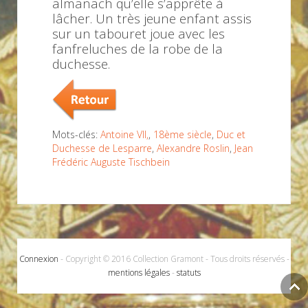
almanach qu’elle s’apprête à
lâcher. Un très jeune enfant assis
sur un tabouret joue avec les
fanfreluches de la robe de la
duchesse.
Mots-clés:
Antoine VII,
,
18ème siècle
,
Duc et
Duchesse de Lesparre
,
Alexandre Roslin
,
Jean
Frédéric Auguste Tischbein
Connexion
- Copyright © 2016 Collection Gramont - Tous droits réservés -
mentions légales
-
statuts