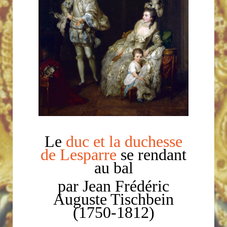
Le
duc et la duchesse
de Lesparre
se rendant
au bal
par Jean Frédéric
Auguste Tischbein
(1750-1812)