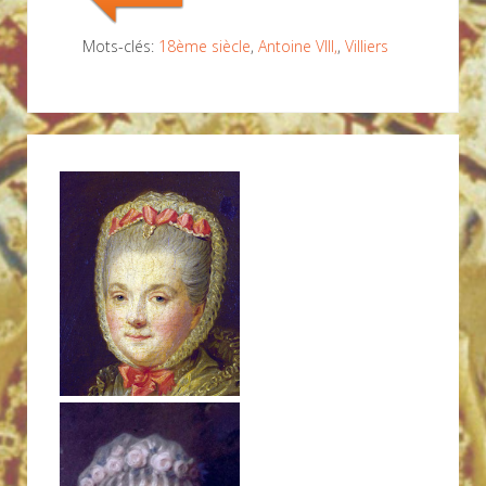
Mots-clés:
18ème siècle
,
Antoine VIII,
,
Villiers